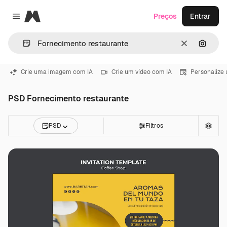
Magnific
Preços
Entrar
Close menu
Limpar
Pesqui
Crie uma imagem com IA
Crie um vídeo com IA
Personalize
PSD Fornecimento restaurante
PSD
Filtros