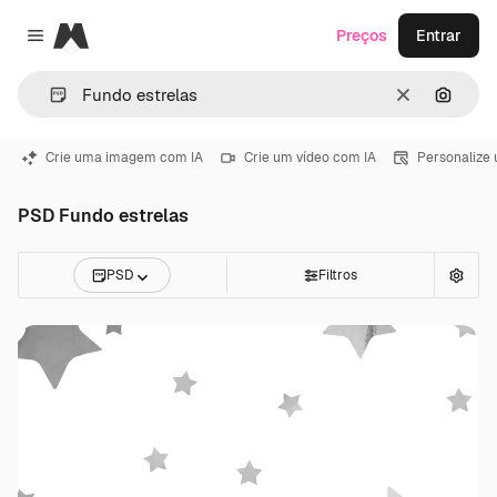
Magnific
Preços
Entrar
Close menu
Limpar
Pesqui
Crie uma imagem com IA
Crie um vídeo com IA
Personalize
PSD Fundo estrelas
PSD
Filtros