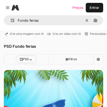
Magnific
Preços
Entrar
Close menu
Limpar
Pesqui
Crie uma imagem com IA
Crie um vídeo com IA
Personalize
PSD Fundo ferias
PSD
Filtros