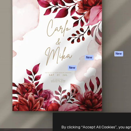
iativa para você direcionar
Spaces
Academy
alho. Mais de 1 milhão de
Assistente de IA
Documentação
e criativos, empresas,
Gerador de
Atendimento
dios.
imagens
Termos e
Gerador de vídeos
condições
Texto para voz
Política de
privacidade
Conteúdo de stock
Originais
MCP para
New
New
Claude/ChatGPT
Política de cooki
Agentes
Central de
New
confiabilidade
API
Afiliados
App móvel
Empresas
Todas as
ferramentas
-
2026
Freepik Company S.L.U.
Todos os direitos reservados
.
By clicking “Accept All Cookies”, you ag