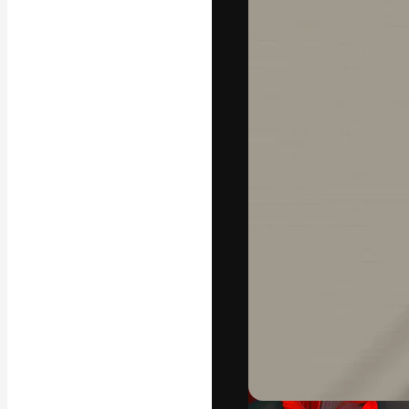
A plataforma cr
seu melhor trab
assinantes entr
agências e estú
Português
Copyright © 2010