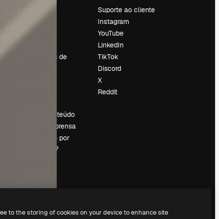
Preços
Suporte ao cliente
Sobre nós
Instagram
Reviews
YouTube
Emprego
LinkedIn
Tendências de
TikTok
pesquisa
Discord
Blog
X
Eventos
Reddit
es
Slidesgo
Vender conteúdo
Sala de imprensa
Procurando por
magnific.ai?
ree to the storing of cookies on your device to enhance site