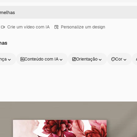
Crie um vídeo com IA
Personalize um design
has
ença
Conteúdo com IA
Orientação
Cor
Produtos
Começar