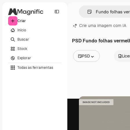
Criar
Crie uma imagem com IA
Início
Buscar
PSD Fundo folhas vermel
Stock
PSD
Lic
Explorar
Todas as imagens
Todas as ferramentas
Vetores
Ilustrações
Fotos
PSD
Modelos
Mockups
Vídeos
Clipes de vídeo
Animações
Modelos de vídeos
Ícones
Modelos 3D
Fontes