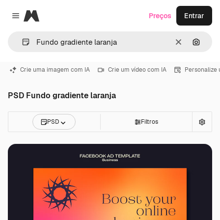
Magnific
Preços
Entrar
Close menu
Limpar
Pesqui
Crie uma imagem com IA
Crie um vídeo com IA
Personalize
PSD Fundo gradiente laranja
PSD
Filtros