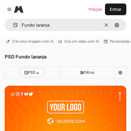
Magnific
Preços
Entrar
Close menu
Limpar
Pesqui
Crie uma imagem com IA
Crie um vídeo com IA
Personalize
PSD Fundo laranja
PSD
Filtros