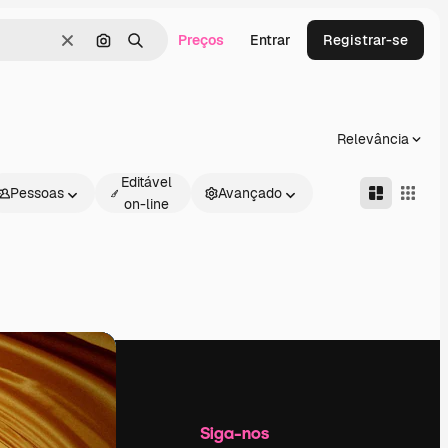
Preços
Entrar
Registrar-se
Limpar
Pesquisar por imagem
Buscar
Relevância
Editável
Pessoas
Avançado
on-line
Empresa
Siga-nos