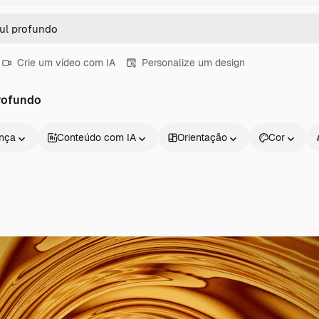
Crie um vídeo com IA
Personalize um design
rofundo
ença
Conteúdo com IA
Orientação
Cor
Produtos
Começar