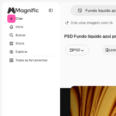
Criar
Crie uma imagem com IA
Início
Buscar
PSD Fundo liquido azul p
Stock
PSD
Lic
Explorar
Todas as imagens
Todas as ferramentas
Vetores
Ilustrações
Fotos
PSD
Modelos
Mockups
Vídeos
Clipes de vídeo
Animações
Modelos de vídeos
Ícones
Modelos 3D
Fontes