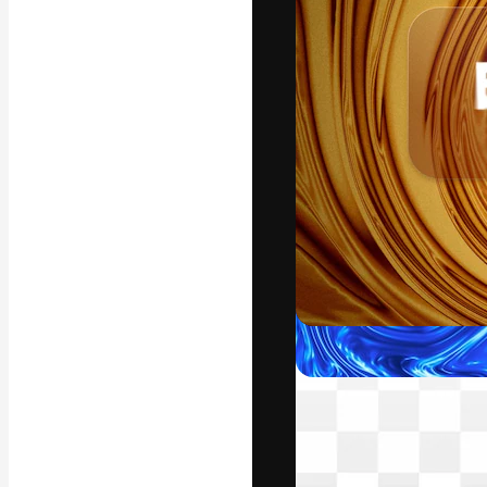
A plataforma cr
seu melhor trab
assinantes entr
agências e estú
Português
Copyright © 2010