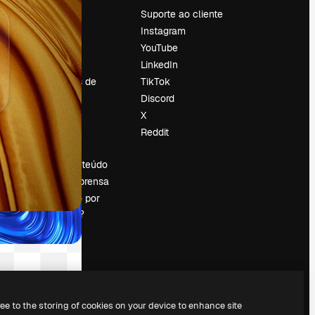
Preços
Suporte ao cliente
Sobre nós
Instagram
Reviews
YouTube
Emprego
LinkedIn
Tendências de
TikTok
pesquisa
Discord
Blog
X
Eventos
Reddit
es
Slidesgo
Vender conteúdo
Sala de imprensa
Procurando por
magnific.ai?
ree to the storing of cookies on your device to enhance site