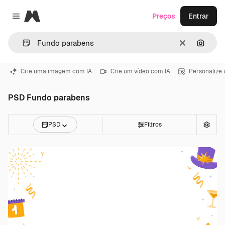
Magnific
Preços
Entrar
Close menu
Limpar
Pesqui
Crie uma imagem com IA
Crie um vídeo com IA
Personalize
PSD Fundo parabens
PSD
Filtros