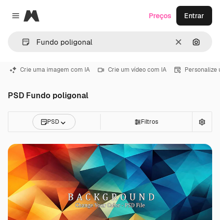
Magnific
Preços
Entrar
Close menu
Limpar
Pesqui
Crie uma imagem com IA
Crie um vídeo com IA
Personalize
PSD Fundo poligonal
PSD
Filtros