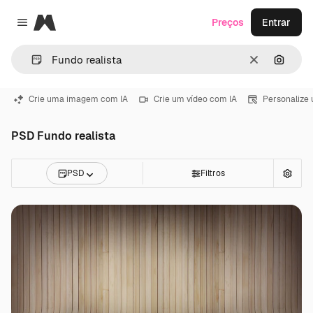
Magnific
Preços
Entrar
Close menu
Limpar
Pesqui
Crie uma imagem com IA
Crie um vídeo com IA
Personalize
PSD Fundo realista
PSD
Filtros