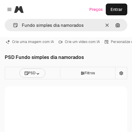
Magnific
Preços
Entrar
Close menu
Limpar
Pesqui
Crie uma imagem com IA
Crie um vídeo com IA
Personalize
PSD Fundo simples dia namorados
PSD
Filtros