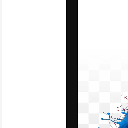
A plataforma cr
seu melhor trab
assinantes entr
agências e estú
Português
Copyright © 2010