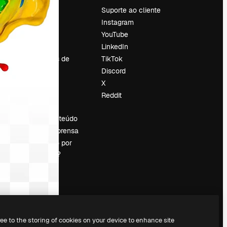
Preços
Suporte ao cliente
Sobre nós
Instagram
Reviews
YouTube
Emprego
LinkedIn
Tendências de
TikTok
pesquisa
Discord
Blog
X
Eventos
Reddit
es
Slidesgo
Vender conteúdo
Sala de imprensa
Procurando por
magnific.ai?
ree to the storing of cookies on your device to enhance site