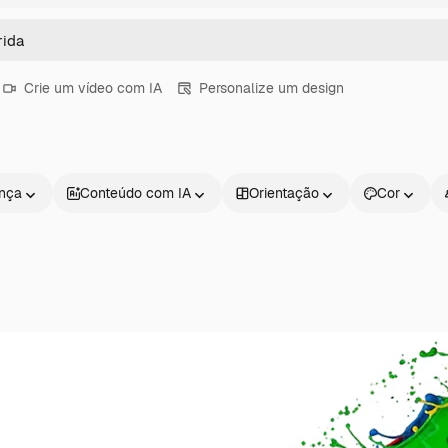
Crie um vídeo com IA
Personalize um design
ença
Conteúdo com IA
Orientação
Cor
Produtos
Começar