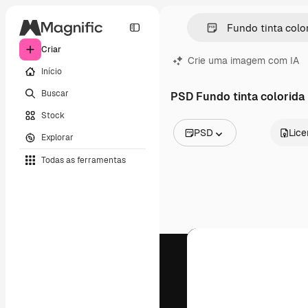
Criar
Crie uma imagem com IA
Início
Buscar
PSD Fundo tinta colorida
Stock
PSD
Lic
Explorar
Todas as imagens
Todas as ferramentas
Vetores
Ilustrações
Fotos
PSD
Modelos
Mockups
Vídeos
Clipes de vídeo
Animações
Modelos de vídeos
Ícones
Modelos 3D
Fontes