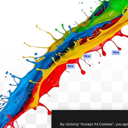
iativa para você direcionar
Spaces
Academy
alho. Mais de 1 milhão de
Assistente de IA
Documentação
e criativos, empresas,
Gerador de
Atendimento
dios.
imagens
Termos e
Gerador de vídeos
condições
Texto para voz
Política de
privacidade
Conteúdo de stock
Originais
MCP para
New
New
Claude/ChatGPT
Política de cooki
Agentes
Central de
New
confiabilidade
API
Afiliados
App móvel
Empresas
Todas as
ferramentas
-
2026
Freepik Company S.L.U.
Todos os direitos reservados
.
By clicking “Accept All Cookies”, you ag