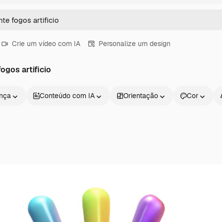
Crie um vídeo com IA
Personalize um design
gos artificio
ença
Conteúdo com IA
Orientação
Cor
Produtos
Começar