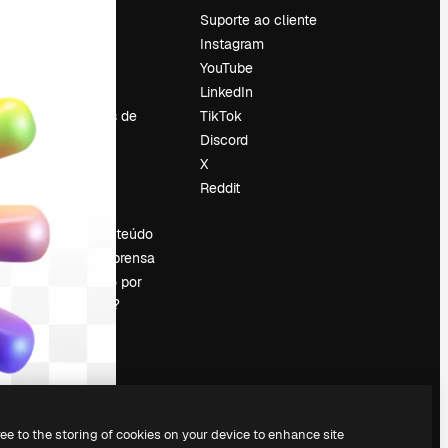
Preços
Suporte ao cliente
Sobre nós
Instagram
Reviews
YouTube
Emprego
LinkedIn
Tendências de
TikTok
pesquisa
Discord
Blog
X
Eventos
Reddit
es
Slidesgo
Vender conteúdo
Sala de imprensa
Procurando por
magnific.ai?
ree to the storing of cookies on your device to enhance site