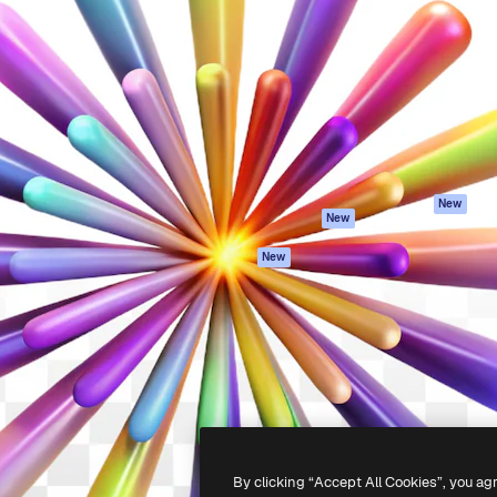
iativa para você direcionar
Spaces
Academy
alho. Mais de 1 milhão de
Assistente de IA
Documentação
e criativos, empresas,
Gerador de
Atendimento
dios.
imagens
Termos e
Gerador de vídeos
condições
Texto para voz
Política de
privacidade
Conteúdo de stock
Originais
MCP para
New
New
Claude/ChatGPT
Política de cooki
Agentes
Central de
New
confiabilidade
API
Afiliados
App móvel
Empresas
Todas as
ferramentas
-
2026
Freepik Company S.L.U.
Todos os direitos reservados
.
By clicking “Accept All Cookies”, you ag