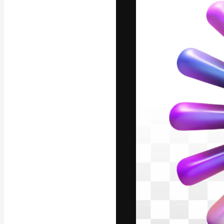
A plataforma cr
seu melhor trab
assinantes entr
agências e estú
Português
Copyright © 2010