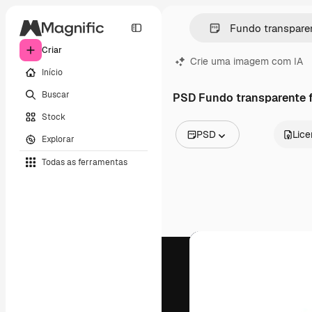
Criar
Crie uma imagem com IA
Início
Buscar
PSD Fundo transparente fo
Stock
PSD
Lic
Explorar
Todas as imagens
Todas as ferramentas
Vetores
Ilustrações
Fotos
PSD
Modelos
Mockups
Vídeos
Clipes de vídeo
Animações
Modelos de vídeos
Ícones
Modelos 3D
Fontes