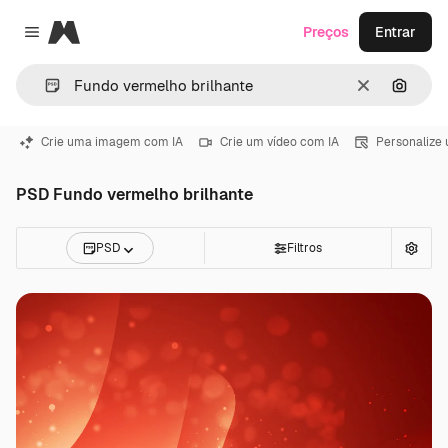
Magnific
Preços
Entrar
Close menu
Limpar
Pesqui
Crie uma imagem com IA
Crie um vídeo com IA
Personalize
PSD Fundo vermelho brilhante
PSD
Filtros