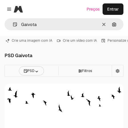
Magnific
Preços
Entrar
Close menu
Limpar
Pesqui
Crie uma imagem com IA
Crie um vídeo com IA
Personalize
PSD Gaivota
PSD
Filtros