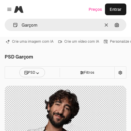
Magnific
Preços
Entrar
Close menu
Limpar
Pesqui
Crie uma imagem com IA
Crie um vídeo com IA
Personalize
PSD Garçom
PSD
Filtros