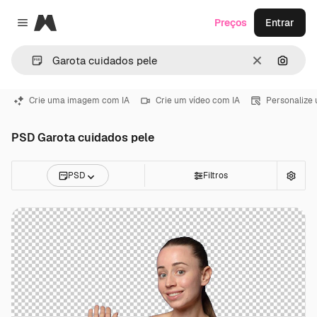
Magnific
Preços
Entrar
Close menu
Limpar
Pesqui
Crie uma imagem com IA
Crie um vídeo com IA
Personalize
PSD Garota cuidados pele
PSD
Filtros