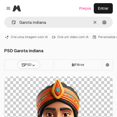
Magnific
Preços
Entrar
Close menu
Limpar
Pesqui
Crie uma imagem com IA
Crie um vídeo com IA
Personalize
PSD Garota indiana
PSD
Filtros