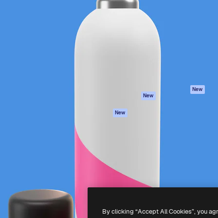
iativa para você direcionar
Spaces
Academy
alho. Mais de 1 milhão de
Assistente de IA
Documentação
e criativos, empresas,
Gerador de
Atendimento
dios.
imagens
Termos e
Gerador de vídeos
condições
Texto para voz
Política de
privacidade
Conteúdo de stock
Originais
MCP para
New
New
Claude/ChatGPT
Política de cooki
Agentes
Central de
New
confiabilidade
API
Afiliados
App móvel
Empresas
Todas as
ferramentas
-
2026
Freepik Company S.L.U.
Todos os direitos reservados
.
By clicking “Accept All Cookies”, you ag