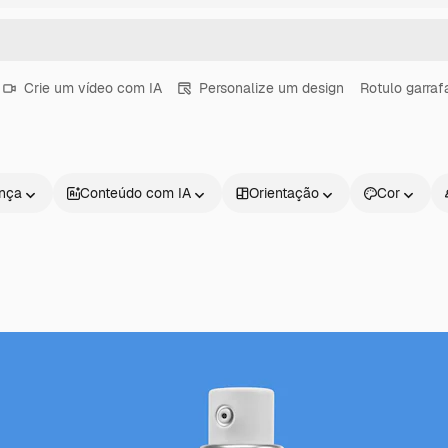
Crie um vídeo com IA
Personalize um design
Rotulo garraf
ença
Conteúdo com IA
Orientação
Cor
Produtos
Começar