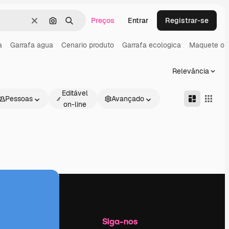
Preços
Entrar
Registrar-se
Limpar
Pesquisar por imagem
Buscar
a
Garrafa agua
Cenario produto
Garrafa ecologica
Maquete ou
Relevância
Editável
Pessoas
Avançado
on-line
Empresa
Siga-nos