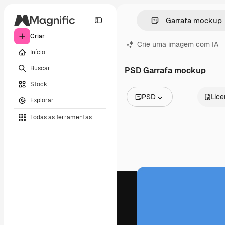
Criar
Crie uma imagem com IA
Início
Buscar
PSD Garrafa mockup
Stock
PSD
Lic
Explorar
Todas as imagens
Todas as ferramentas
Vetores
Ilustrações
Fotos
PSD
Modelos
Mockups
Vídeos
Clipes de vídeo
Animações
Modelos de vídeos
Ícones
Modelos 3D
Fontes