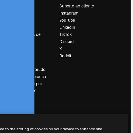
Preços
Suporte ao cliente
Sobre nós
Instagram
Reviews
YouTube
Emprego
LinkedIn
Tendências de
TikTok
pesquisa
Discord
Blog
X
Eventos
Reddit
es
Slidesgo
Vender conteúdo
Sala de imprensa
Procurando por
magnific.ai?
ree to the storing of cookies on your device to enhance site