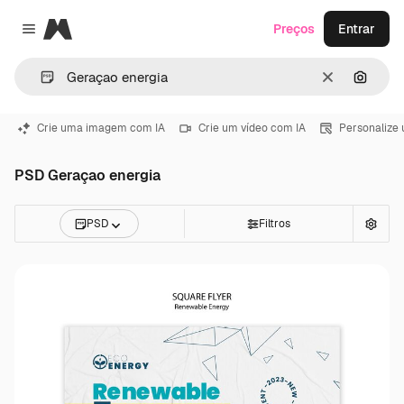
Magnific
Preços
Entrar
Close menu
Limpar
Pesqui
Crie uma imagem com IA
Crie um vídeo com IA
Personalize
PSD Geraçao energia
PSD
Filtros