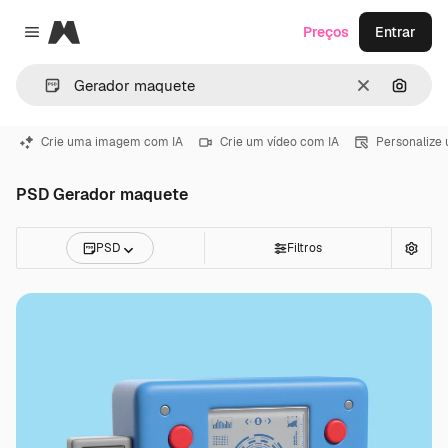
Magnific
Preços
Entrar
Close menu
Limpar
Pesqui
Crie uma imagem com IA
Crie um vídeo com IA
Personalize
PSD Gerador maquete
PSD
Filtros