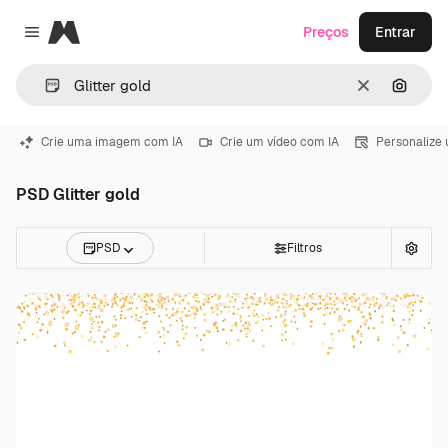
Magnific
Preços
Entrar
Close menu
Limpar
Pesqui
Crie uma imagem com IA
Crie um vídeo com IA
Personalize
PSD Glitter gold
PSD
Filtros