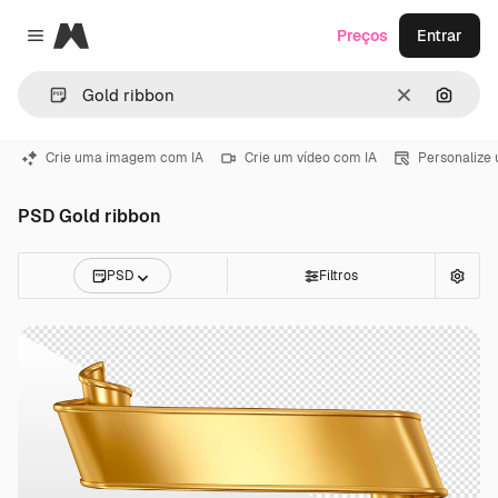
Magnific
Preços
Entrar
Close menu
Limpar
Pesqui
Crie uma imagem com IA
Crie um vídeo com IA
Personalize
PSD Gold ribbon
PSD
Filtros