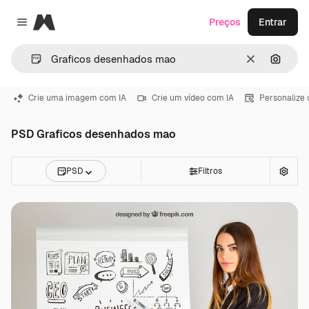
Magnific
Preços
Entrar
Close menu
Limpar
Pesqui
Crie uma imagem com IA
Crie um vídeo com IA
Personalize
PSD Graficos desenhados mao
PSD
Filtros