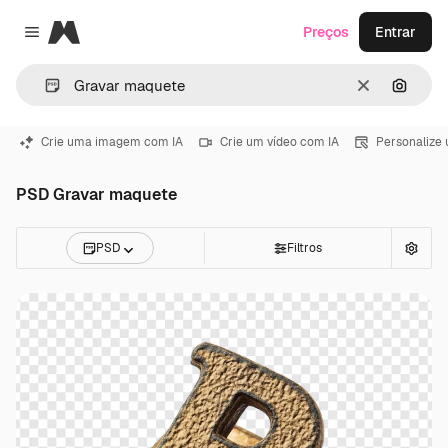
Magnific
Preços
Entrar
Close menu
Limpar
Pesqui
Crie uma imagem com IA
Crie um vídeo com IA
Personalize
PSD Gravar maquete
PSD
Filtros