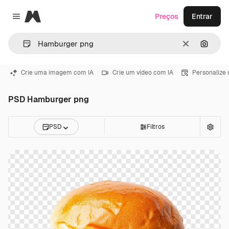
Magnific
Preços
Entrar
Close menu
Limpar
Pesqui
Crie uma imagem com IA
Crie um vídeo com IA
Personalize
PSD Hamburger png
PSD
Filtros