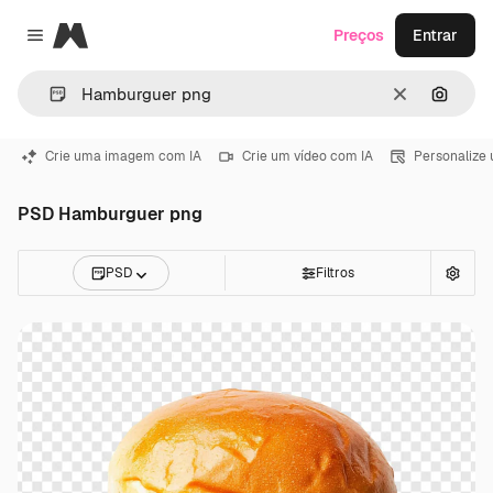
Magnific
Preços
Entrar
Close menu
Limpar
Pesqui
Crie uma imagem com IA
Crie um vídeo com IA
Personalize
PSD Hamburguer png
PSD
Filtros