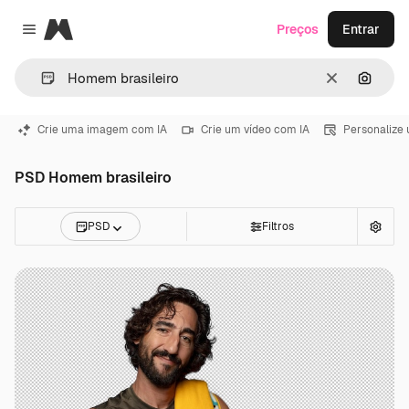
Magnific
Preços
Entrar
Close menu
Limpar
Pesqui
Crie uma imagem com IA
Crie um vídeo com IA
Personalize
PSD Homem brasileiro
PSD
Filtros