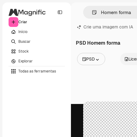
Criar
Crie uma imagem com IA
Início
Buscar
PSD Homem forma
Stock
PSD
Lic
Explorar
Todas as imagens
Todas as ferramentas
Vetores
Ilustrações
Fotos
PSD
Modelos
Mockups
Vídeos
Clipes de vídeo
Animações
Modelos de vídeos
Ícones
Modelos 3D
Fontes