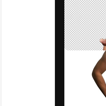
A plataforma cr
seu melhor trab
assinantes entr
agências e estú
Português
Copyright © 2010