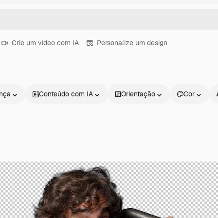
Crie um vídeo com IA
Personalize um design
ença
Conteúdo com IA
Orientação
Cor
Produtos
Começar