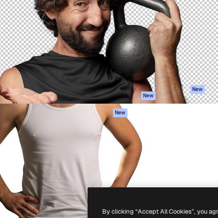
iativa para você direcionar
Spaces
Academy
alho. Mais de 1 milhão de
Assistente de IA
Documentação
e criativos, empresas,
Gerador de
Atendimento
dios.
imagens
Termos e
Gerador de vídeos
condições
Texto para voz
Política de
privacidade
Conteúdo de stock
Originais
MCP para
New
New
Claude/ChatGPT
Política de cooki
Agentes
Central de
New
confiabilidade
API
Afiliados
App móvel
Empresas
Todas as
ferramentas
-
2026
Freepik Company S.L.U.
Todos os direitos reservados
.
By clicking “Accept All Cookies”, you ag