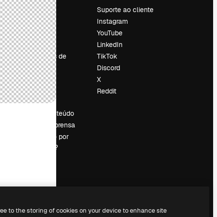
Preços
Suporte ao cliente
Sobre nós
Instagram
Reviews
YouTube
Emprego
LinkedIn
Tendências de
TikTok
pesquisa
Discord
Blog
X
Eventos
Reddit
es
Slidesgo
Vender conteúdo
Sala de imprensa
Procurando por
magnific.ai?
ree to the storing of cookies on your device to enhance site