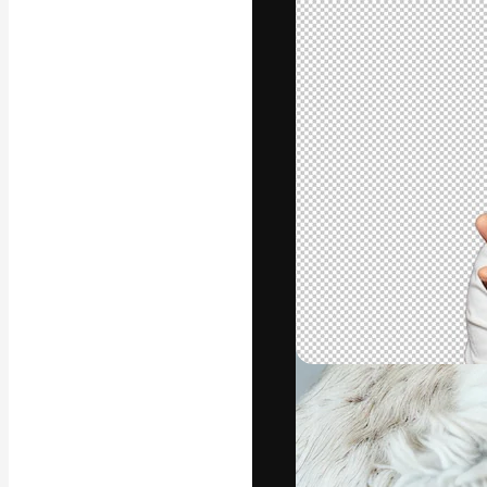
A plataforma cr
seu melhor trab
assinantes entr
agências e estú
Português
Copyright © 2010