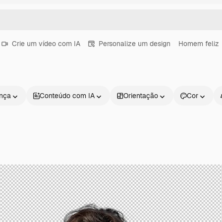
Crie um vídeo com IA
Personalize um design
Homem feliz
ença
Conteúdo com IA
Orientação
Cor
Produtos
Começar