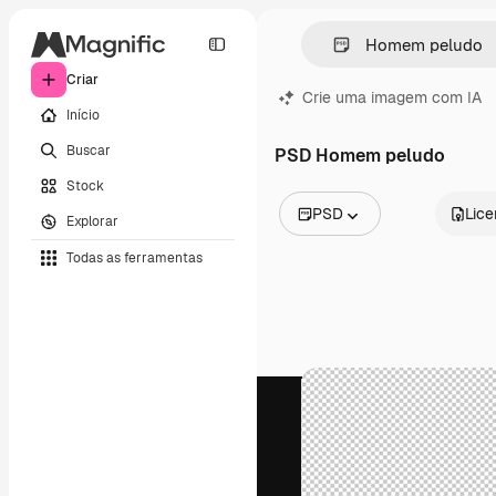
Criar
Crie uma imagem com IA
Início
Buscar
PSD Homem peludo
Stock
PSD
Lic
Explorar
Todas as imagens
Todas as ferramentas
Vetores
Ilustrações
Fotos
PSD
Modelos
Mockups
Vídeos
Clipes de vídeo
Animações
Modelos de vídeos
Ícones
Modelos 3D
Fontes