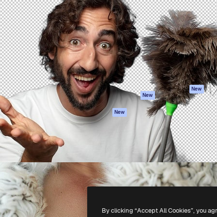
iativa para você direcionar
Spaces
Academy
alho. Mais de 1 milhão de
Assistente de IA
Documentação
e criativos, empresas,
Gerador de
Atendimento
dios.
imagens
Termos e
Gerador de vídeos
condições
Texto para voz
Política de
privacidade
Conteúdo de stock
Originais
MCP para
New
New
Claude/ChatGPT
Política de cooki
Agentes
Central de
New
confiabilidade
API
Afiliados
App móvel
Empresas
Todas as
ferramentas
-
2026
Freepik Company S.L.U.
Todos os direitos reservados
.
By clicking “Accept All Cookies”, you ag