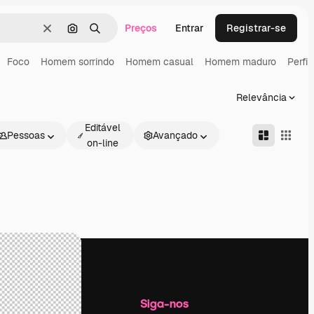
Preços
Entrar
Registrar-se
Limpar
Pesquisar por imagem
Buscar
Foco
Homem sorrindo
Homem casual
Homem maduro
Perfil
Relevância
Editável
Pessoas
Avançado
on-line
Empresa
Siga-nos