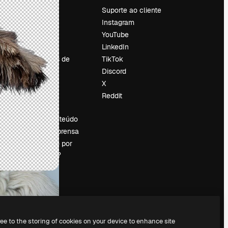
Preços
Suporte ao cliente
Sobre nós
Instagram
Reviews
YouTube
Emprego
LinkedIn
Tendências de
TikTok
pesquisa
Discord
Blog
X
Eventos
Reddit
es
Slidesgo
Vender conteúdo
Sala de imprensa
Procurando por
magnific.ai?
ree to the storing of cookies on your device to enhance site