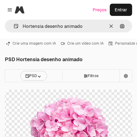
Magnific
Preços
Entrar
Close menu
Limpar
Pesqui
Crie uma imagem com IA
Crie um vídeo com IA
Personalize
PSD Hortensia desenho animado
PSD
Filtros