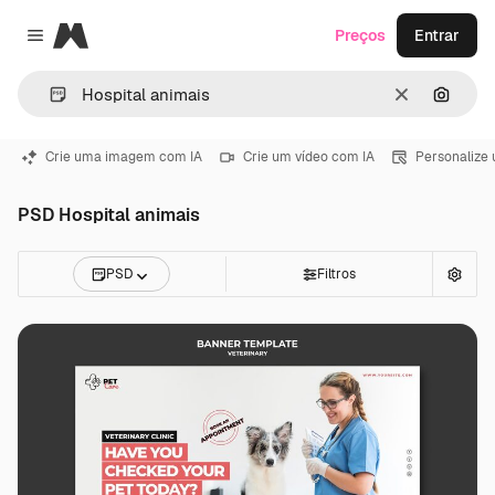
Magnific
Preços
Entrar
Close menu
Limpar
Pesqui
Crie uma imagem com IA
Crie um vídeo com IA
Personalize
PSD Hospital animais
PSD
Filtros