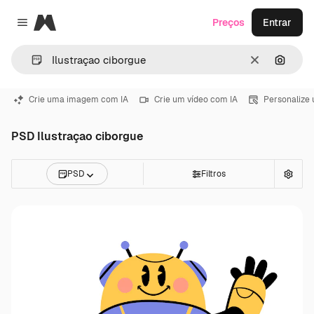
Magnific
Preços
Entrar
Close menu
Limpar
Pesqui
Crie uma imagem com IA
Crie um vídeo com IA
Personalize
PSD Ilustraçao ciborgue
PSD
Filtros