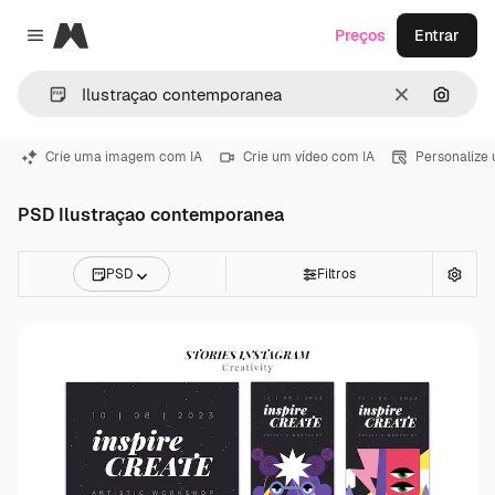
Magnific
Preços
Entrar
Close menu
Limpar
Pesqui
Crie uma imagem com IA
Crie um vídeo com IA
Personalize
PSD Ilustraçao contemporanea
PSD
Filtros