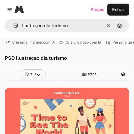
Magnific
Preços
Entrar
Close menu
Limpar
Pesqui
Crie uma imagem com IA
Crie um vídeo com IA
Personalize
PSD Ilustraçao dia turismo
PSD
Filtros