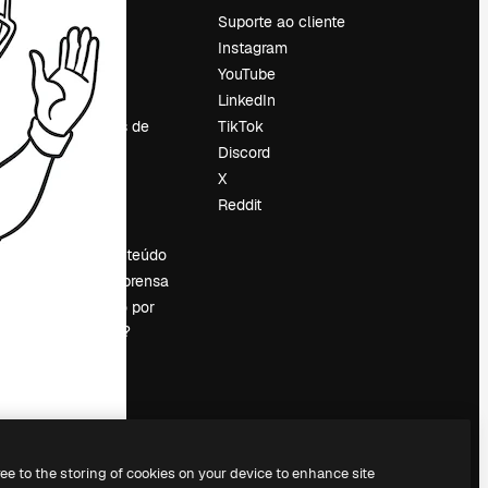
Preços
Suporte ao cliente
Sobre nós
Instagram
Reviews
YouTube
Emprego
LinkedIn
Tendências de
TikTok
pesquisa
Discord
Blog
X
Eventos
Reddit
es
Slidesgo
Vender conteúdo
Sala de imprensa
Procurando por
magnific.ai?
ree to the storing of cookies on your device to enhance site