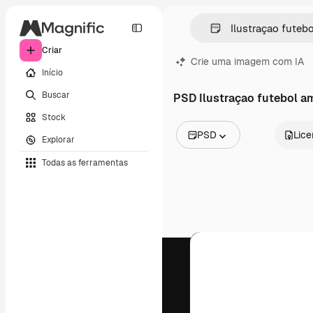
Criar
Crie uma imagem com IA
Início
Buscar
PSD Ilustraçao futebol a
Stock
PSD
Lic
Explorar
Todas as imagens
Todas as ferramentas
Vetores
Ilustrações
Fotos
PSD
Modelos
Mockups
Vídeos
Clipes de vídeo
Animações
Modelos de vídeos
Ícones
Modelos 3D
Fontes