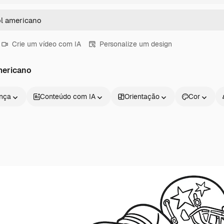
Crie um vídeo com IA
Personalize um design
mericano
ença
Conteúdo com IA
Orientação
Cor
Produtos
Começar