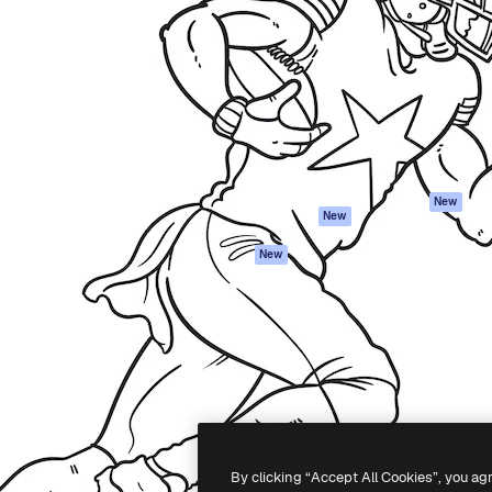
iativa para você direcionar
Spaces
Academy
alho. Mais de 1 milhão de
Assistente de IA
Documentação
e criativos, empresas,
Gerador de
Atendimento
dios.
imagens
Termos e
Gerador de vídeos
condições
Texto para voz
Política de
privacidade
Conteúdo de stock
Originais
MCP para
New
New
Claude/ChatGPT
Política de cooki
Agentes
Central de
New
confiabilidade
API
Afiliados
App móvel
Empresas
Todas as
ferramentas
-
2026
Freepik Company S.L.U.
Todos os direitos reservados
.
By clicking “Accept All Cookies”, you ag