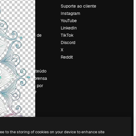
Preços
Suporte ao cliente
Sobre nós
Instagram
Reviews
YouTube
Emprego
LinkedIn
Tendências de
TikTok
pesquisa
Discord
Blog
X
Eventos
Reddit
es
Slidesgo
Vender conteúdo
Sala de imprensa
Procurando por
magnific.ai?
ree to the storing of cookies on your device to enhance site