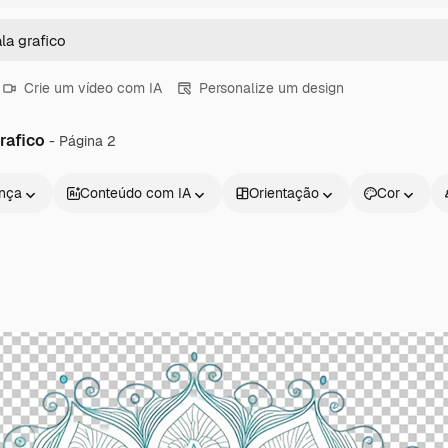
Crie um vídeo com IA
Personalize um design
rafico
- Página 2
ença
Conteúdo com IA
Orientação
Cor
Produtos
Começar