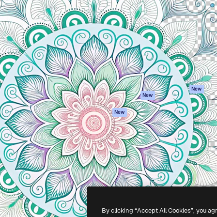
iativa para você direcionar
Spaces
Academy
alho. Mais de 1 milhão de
Assistente de IA
Documentação
e criativos, empresas,
Gerador de
Atendimento
dios.
imagens
Termos e
Gerador de vídeos
condições
Texto para voz
Política de
privacidade
Conteúdo de stock
Originais
MCP para
New
New
Claude/ChatGPT
Política de cooki
Agentes
Central de
New
confiabilidade
API
Afiliados
App móvel
Empresas
Todas as
ferramentas
-
2026
Freepik Company S.L.U.
Todos os direitos reservados
.
By clicking “Accept All Cookies”, you ag