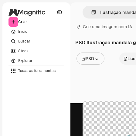
Criar
Crie uma imagem com IA
Início
Buscar
PSD Ilustraçao mandala g
Stock
PSD
Lic
Explorar
Todas as imagens
Todas as ferramentas
Vetores
Ilustrações
Fotos
PSD
Modelos
Mockups
Vídeos
Clipes de vídeo
Animações
Modelos de vídeos
Ícones
Modelos 3D
Fontes