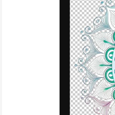
A plataforma cr
seu melhor trab
assinantes entr
agências e estú
Português
Copyright © 2010