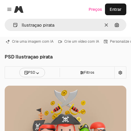
Magnific
Preços
Entrar
Close menu
Limpar
Pesqui
Crie uma imagem com IA
Crie um vídeo com IA
Personalize
PSD Ilustraçao pirata
PSD
Filtros