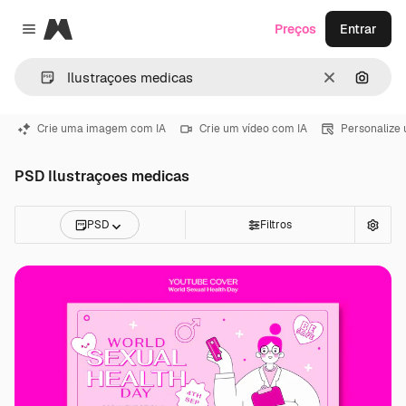
Magnific
Preços
Entrar
Close menu
Limpar
Pesqui
Crie uma imagem com IA
Crie um vídeo com IA
Personalize
PSD Ilustraçoes medicas
PSD
Filtros