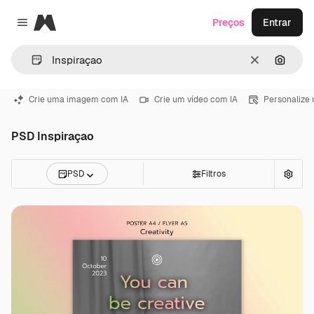
Magnific
Preços
Entrar
Close menu
Limpar
Pesqui
Crie uma imagem com IA
Crie um vídeo com IA
Personalize
PSD Inspiraçao
PSD
Filtros