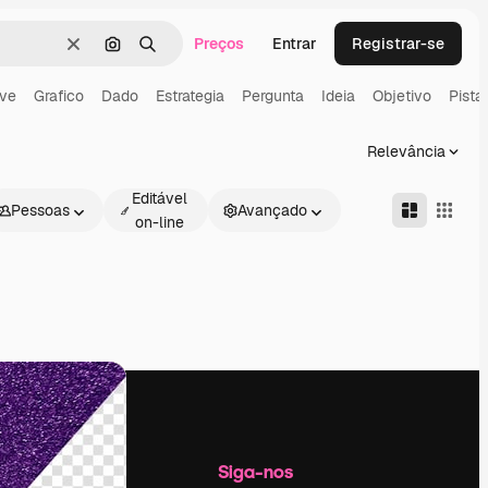
Preços
Entrar
Registrar-se
Limpar
Pesquisar por imagem
Buscar
ve
Grafico
Dado
Estrategia
Pergunta
Ideia
Objetivo
Pista
Relevância
Editável
Pessoas
Avançado
on-line
Empresa
Siga-nos