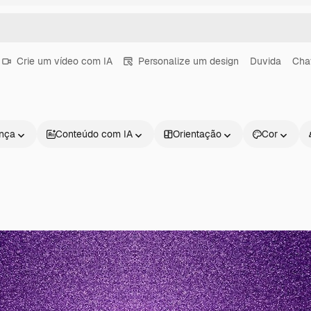
Crie um vídeo com IA
Personalize um design
Duvida
Cha
ença
Conteúdo com IA
Orientação
Cor
Produtos
Começar