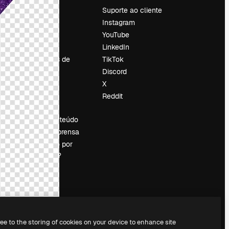
Preços
Suporte ao cliente
Sobre nós
Instagram
Reviews
YouTube
Emprego
LinkedIn
Tendências de
TikTok
pesquisa
Discord
Blog
X
Eventos
Reddit
es
Slidesgo
Vender conteúdo
Sala de imprensa
Procurando por
magnific.ai?
ree to the storing of cookies on your device to enhance site