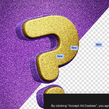
iativa para você direcionar
Spaces
Academy
alho. Mais de 1 milhão de
Assistente de IA
Documentação
e criativos, empresas,
Gerador de
Atendimento
dios.
imagens
Termos e
Gerador de vídeos
condições
Texto para voz
Política de
privacidade
Conteúdo de stock
Originais
MCP para
New
New
Claude/ChatGPT
Política de cooki
Agentes
Central de
New
confiabilidade
API
Afiliados
App móvel
Empresas
Todas as
ferramentas
-
2026
Freepik Company S.L.U.
Todos os direitos reservados
.
By clicking “Accept All Cookies”, you ag