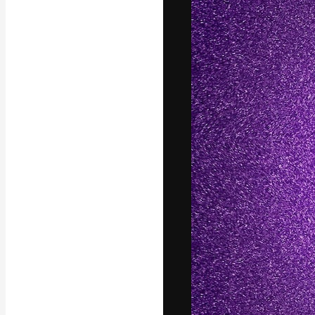
A plataforma cr
seu melhor trab
assinantes entr
agências e estú
Português
Copyright © 2010