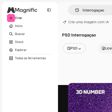
Criar
Crie uma imagem com IA
Início
Buscar
PSD Interrogaçao
Stock
PSD
Lic
Explorar
Todas as imagens
Todas as ferramentas
Vetores
Ilustrações
Fotos
PSD
Modelos
Mockups
Vídeos
Clipes de vídeo
Animações
Modelos de vídeos
Ícones
Modelos 3D
Fontes