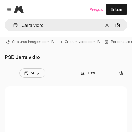
Magnific
Preços
Entrar
Close menu
Limpar
Pesqui
Crie uma imagem com IA
Crie um vídeo com IA
Personalize
PSD Jarra vidro
PSD
Filtros