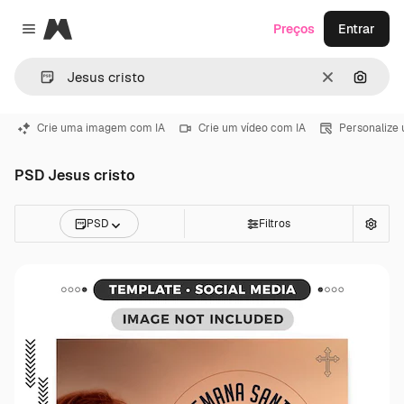
Magnific
Preços
Entrar
Close menu
Limpar
Pesqui
Crie uma imagem com IA
Crie um vídeo com IA
Personalize
PSD Jesus cristo
PSD
Filtros