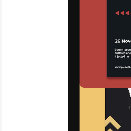
A plataforma cr
seu melhor trab
assinantes entr
agências e estú
Português
Copyright © 2010