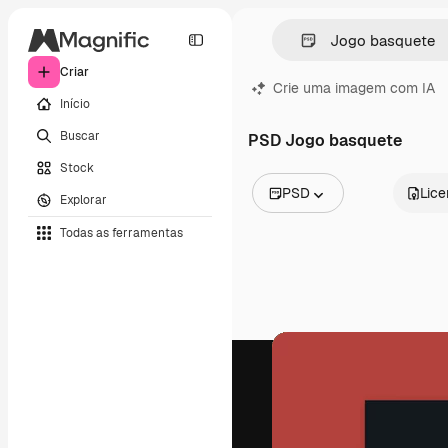
Criar
Crie uma imagem com IA
Início
Buscar
PSD Jogo basquete
Stock
PSD
Lic
Explorar
Todas as imagens
Todas as ferramentas
Vetores
Ilustrações
Fotos
PSD
Modelos
Mockups
Vídeos
Clipes de vídeo
Animações
Modelos de vídeos
Ícones
Modelos 3D
Fontes