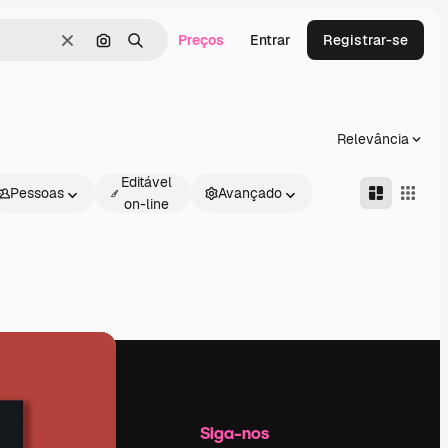
Preços
Entrar
Registrar-se
Limpar
Pesquisar por imagem
Buscar
Relevância
Editável
Pessoas
Avançado
on-line
Empresa
Siga-nos