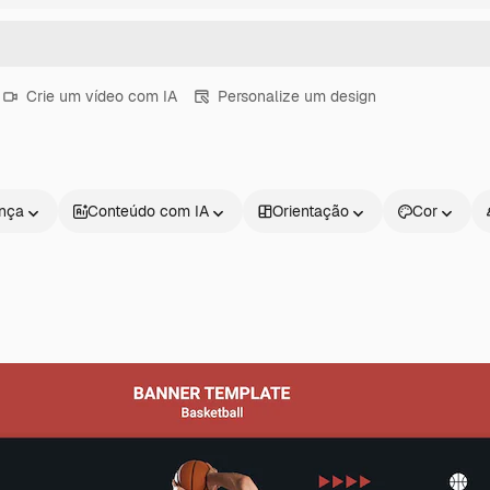
Crie um vídeo com IA
Personalize um design
ença
Conteúdo com IA
Orientação
Cor
Produtos
Começar