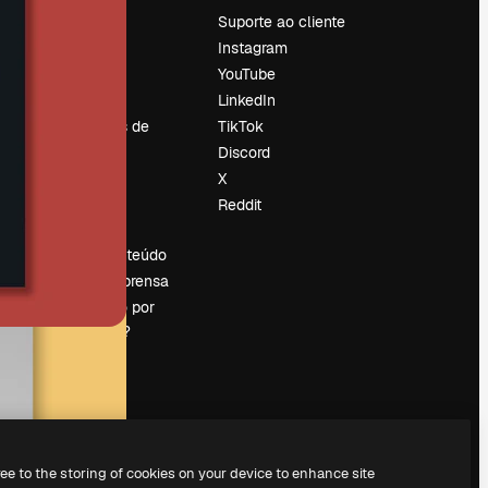
Preços
Suporte ao cliente
Sobre nós
Instagram
Reviews
YouTube
Emprego
LinkedIn
Tendências de
TikTok
pesquisa
Discord
Blog
X
Eventos
Reddit
es
Slidesgo
Vender conteúdo
Sala de imprensa
Procurando por
magnific.ai?
ree to the storing of cookies on your device to enhance site