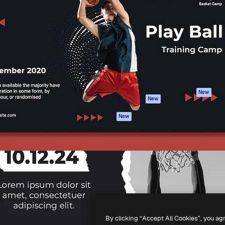
iativa para você direcionar
Spaces
Academy
alho. Mais de 1 milhão de
Assistente de IA
Documentação
e criativos, empresas,
Gerador de
Atendimento
dios.
imagens
Termos e
Gerador de vídeos
condições
Texto para voz
Política de
privacidade
Conteúdo de stock
Originais
MCP para
New
New
Claude/ChatGPT
Política de cooki
Agentes
Central de
New
confiabilidade
API
Afiliados
App móvel
Empresas
Todas as
ferramentas
-
2026
Freepik Company S.L.U.
Todos os direitos reservados
.
By clicking “Accept All Cookies”, you ag