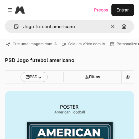
Magnific
Preços
Entrar
Close menu
Limpar
Pesqui
Crie uma imagem com IA
Crie um vídeo com IA
Personalize
PSD Jogo futebol americano
PSD
Filtros