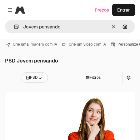
Magnific
Preços
Entrar
Close menu
Limpar
Pesqui
Crie uma imagem com IA
Crie um vídeo com IA
Personalize
PSD Jovem pensando
PSD
Filtros