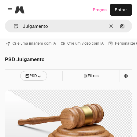
Magnific
Preços
Entrar
Close menu
Limpar
Pesqui
Crie uma imagem com IA
Crie um vídeo com IA
Personalize
PSD Julgamento
PSD
Filtros