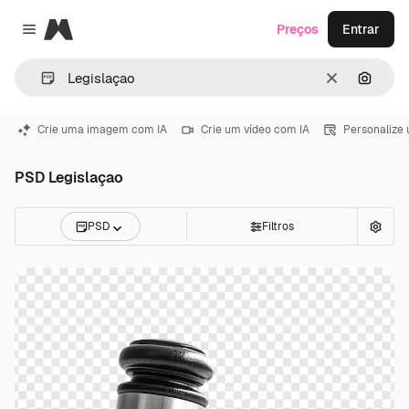
Magnific
Preços
Entrar
Close menu
Limpar
Pesqui
Crie uma imagem com IA
Crie um vídeo com IA
Personalize
PSD Legislaçao
PSD
Filtros