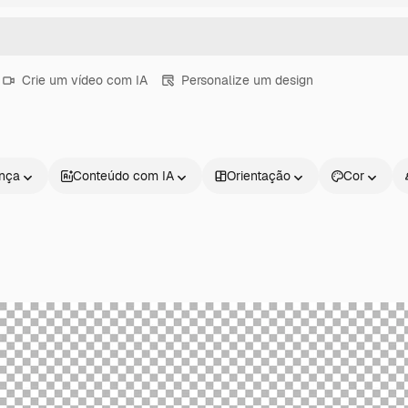
Crie um vídeo com IA
Personalize um design
ença
Conteúdo com IA
Orientação
Cor
Produtos
Começar