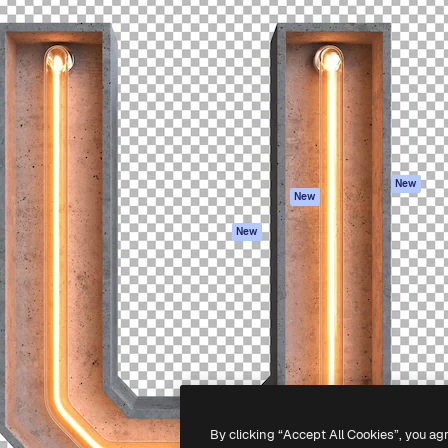
iativa para você direcionar
Spaces
Academy
alho. Mais de 1 milhão de
Assistente de IA
Documentação
e criativos, empresas,
Gerador de
Atendimento
dios.
imagens
Termos e
Gerador de vídeos
condições
Texto para voz
Política de
privacidade
Conteúdo de stock
Originais
MCP para
New
New
Claude/ChatGPT
Política de cooki
Agentes
Central de
New
confiabilidade
API
Afiliados
App móvel
Empresas
Todas as
ferramentas
-
2026
Freepik Company S.L.U.
Todos os direitos reservados
.
By clicking “Accept All Cookies”, you ag