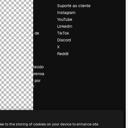
Preços
Suporte ao cliente
Sobre nós
Instagram
Reviews
YouTube
Emprego
LinkedIn
Tendências de
TikTok
pesquisa
Discord
Blog
X
Eventos
Reddit
es
Slidesgo
Vender conteúdo
Sala de imprensa
Procurando por
magnific.ai?
ree to the storing of cookies on your device to enhance site