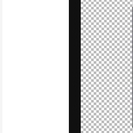
A plataforma cr
seu melhor trab
assinantes entr
agências e estú
Português
Copyright © 2010