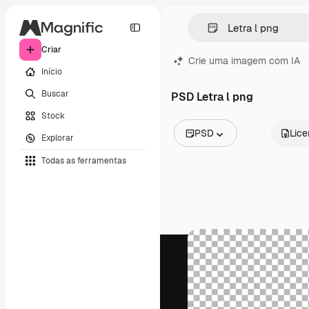
Criar
Crie uma imagem com IA
Início
Buscar
PSD Letra l png
Stock
PSD
Lic
Explorar
Todas as imagens
Todas as ferramentas
Vetores
Ilustrações
Fotos
PSD
Modelos
Mockups
Vídeos
Clipes de vídeo
Animações
Modelos de vídeos
Ícones
Modelos 3D
Fontes