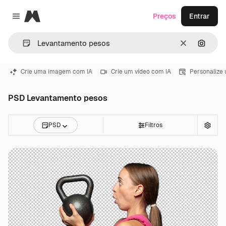
Magnific
Preços
Entrar
Close menu
Limpar
Pesqui
Crie uma imagem com IA
Crie um vídeo com IA
Personalize
PSD Levantamento pesos
PSD
Filtros